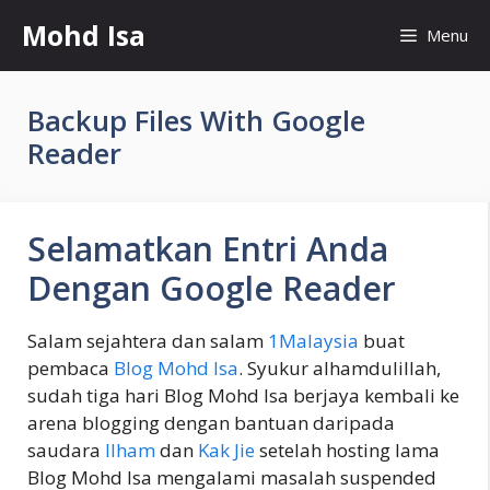
Skip
Mohd Isa
Menu
to
content
Backup Files With Google
Reader
Selamatkan Entri Anda
Dengan Google Reader
Salam sejahtera dan salam
1Malaysia
buat
pembaca
Blog Mohd Isa
. Syukur alhamdulillah,
sudah tiga hari Blog Mohd Isa berjaya kembali ke
arena blogging dengan bantuan daripada
saudara
Ilham
dan
Kak Jie
setelah hosting lama
Blog Mohd Isa mengalami masalah suspended