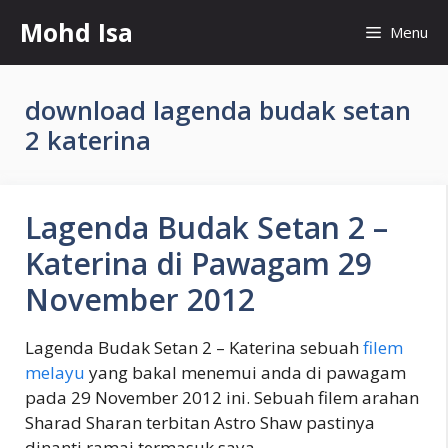
Skip
Mohd Isa
Menu
to
content
download lagenda budak setan
2 katerina
Lagenda Budak Setan 2 –
Katerina di Pawagam 29
November 2012
Lagenda Budak Setan 2 – Katerina sebuah
filem
melayu
yang bakal menemui anda di pawagam
pada 29 November 2012 ini. Sebuah filem arahan
Sharad Sharan terbitan Astro Shaw pastinya
dinanti ramai termasuk saya.