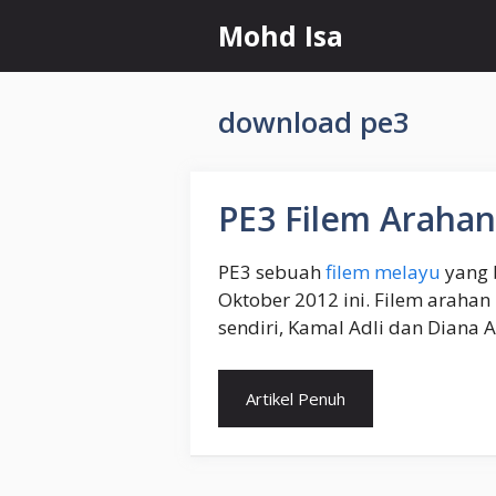
Skip
Mohd Isa
to
content
download pe3
PE3 Filem Arahan
PE3 sebuah
filem melayu
yang 
Oktober 2012 ini. Filem arahan 
sendiri, Kamal Adli dan Diana A
Artikel Penuh