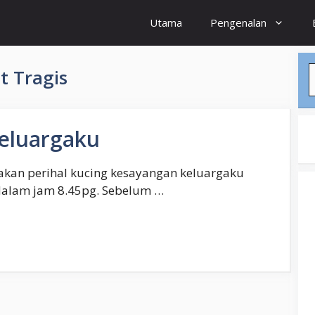
Utama
Pengenalan
S
 Tragis
Keluargaku
itakan perihal kucing kesayangan keluargaku
 dalam jam 8.45pg. Sebelum …