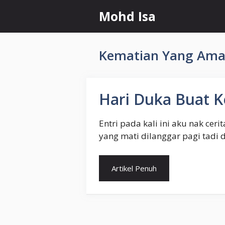
Skip
Mohd Isa
to
content
Kematian Yang Amat
Hari Duka Buat 
Entri pada kali ini aku nak cer
yang mati dilanggar pagi tadi
Artikel Penuh