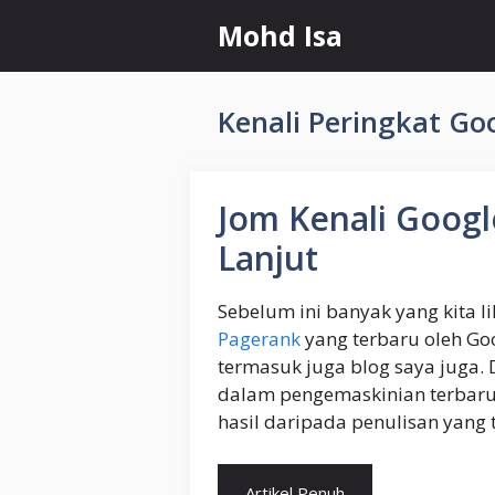
Skip
Mohd Isa
to
content
Kenali Peringkat Go
Jom Kenali Goog
Lanjut
Sebelum ini banyak yang kita 
Pagerank
yang terbaru oleh Go
termasuk juga blog saya juga. 
dalam pengemaskinian terbaru 
hasil daripada penulisan yang t
Artikel Penuh