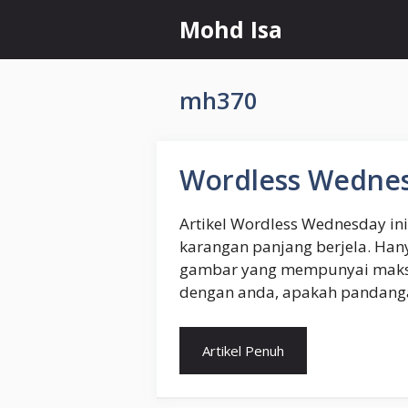
Skip
Mohd Isa
to
content
mh370
Wordless Wedne
Artikel Wordless Wednesday in
karangan panjang berjela. Han
gambar yang mempunyai maksud
dengan anda, apakah pandang
Artikel Penuh