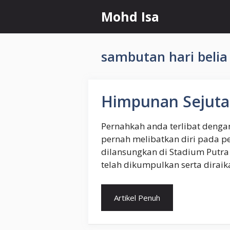
Skip
Mohd Isa
to
content
sambutan hari belia
Himpunan Sejuta 
Pernahkah anda terlibat dengan
pernah melibatkan diri pada p
dilansungkan di Stadium Putra B
telah dikumpulkan serta diraik
Artikel Penuh