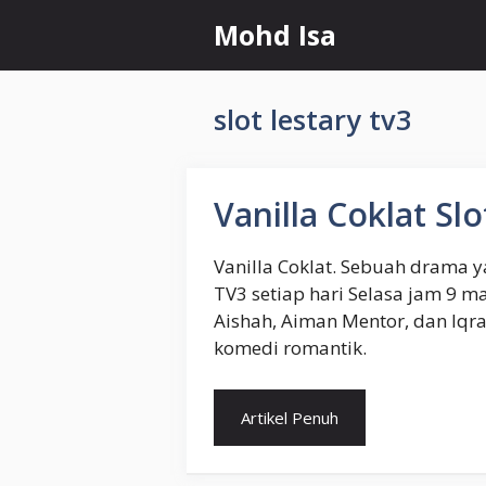
Skip
Mohd Isa
to
content
slot lestary tv3
Vanilla Coklat Sl
Vanilla Coklat. Sebuah drama y
TV3 setiap hari Selasa jam 9 
Aishah, Aiman Mentor, dan Iq
komedi romantik.
Artikel Penuh