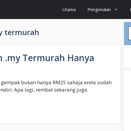
Utama
Pengenalan
S
y termurah
n .my Termurah Hanya
, gempak bukan hanya RM25 sahaja anda sudah
iri. Apa lagi, rembat sekarang juga.