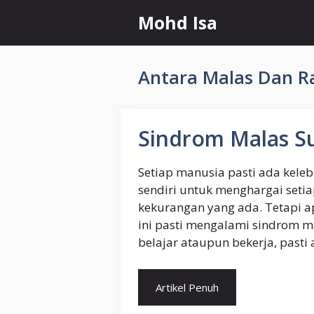
Skip
Mohd Isa
to
content
Antara Malas Dan Ra
Sindrom Malas S
Setiap manusia pasti ada kele
sendiri untuk menghargai seti
kekurangan yang ada. Tetapi ap
ini pasti mengalami sindrom m
belajar ataupun bekerja, pasti
Artikel Penuh