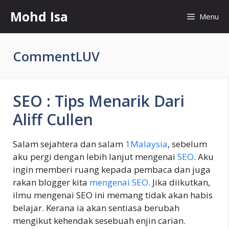
Skip
Mohd Isa
Menu
to
content
CommentLUV
SEO : Tips Menarik Dari
Aliff Cullen
Salam sejahtera dan salam
1Malaysia
, sebelum
aku pergi dengan lebih lanjut mengenai
SEO
. Aku
ingin memberi ruang kepada pembaca dan juga
rakan blogger kita
mengenai SEO
. Jika diikutkan,
ilmu mengenai SEO ini memang tidak akan habis
belajar. Kerana ia akan sentiasa berubah
mengikut kehendak sesebuah enjin carian.