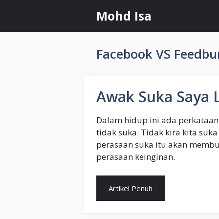
Skip
Mohd Isa
to
content
Facebook VS Feedbu
Awak Suka Saya L
Dalam hidup ini ada perkataa
tidak suka. Tidak kira kita suk
perasaan suka itu akan membu
perasaan keinginan.
Artikel Penuh