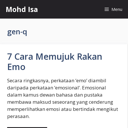
Skip
Mohd Isa
Menu
to
content
gen-q
7 Cara Memujuk Rakan
Emo
Secara ringkasnya, perkataan ’emo’ diambil
daripada perkataan ’emosional’. Emosional
dalam kamus dewan bahasa dan pustaka
membawa maksud seseorang yang cenderung
memperlihatkan emosi atau bertindak mengikut
perasaan.