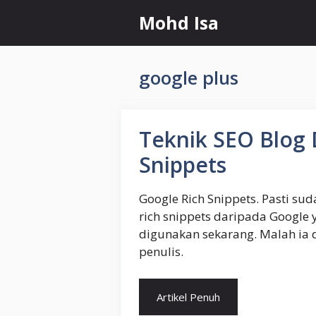
Skip
Mohd Isa
to
content
google plus
Teknik SEO Blog
Snippets
Google Rich Snippets. Pasti s
rich snippets daripada Google
digunakan sekarang. Malah ia
penulis.
Artikel Penuh