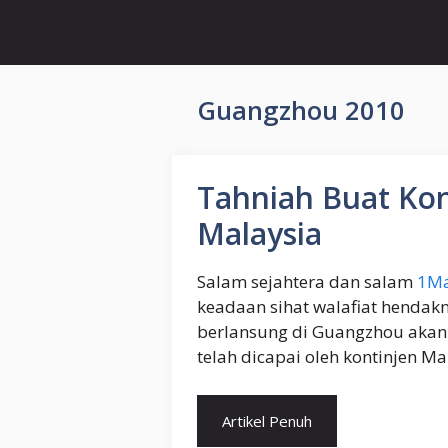
Skip
to
content
Guangzhou 2010
Tahniah Buat Kon
Malaysia
Salam sejahtera dan salam
1Ma
keadaan sihat walafiat hendakn
berlansung di Guangzhou akan
telah dicapai oleh kontinjen Mal
Artikel Penuh