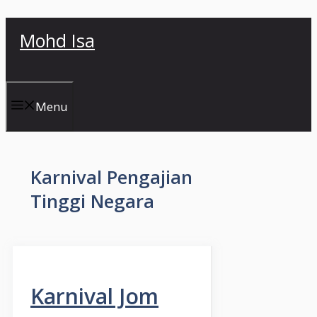
Skip
Mohd Isa
to
content
Menu
Karnival Pengajian
Tinggi Negara
Karnival Jom