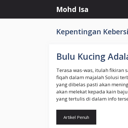
Skip
Mohd Isa
to
content
Kepentingan Kebers
Bulu Kucing Adal
Terasa was-was, itulah fikiran 
fiqah dalam majalah Solusi ter
yang dibelas pasti akan mening
akan melekat kepada kain baju 
yang tertulis di dalam info ters
Artikel Penuh