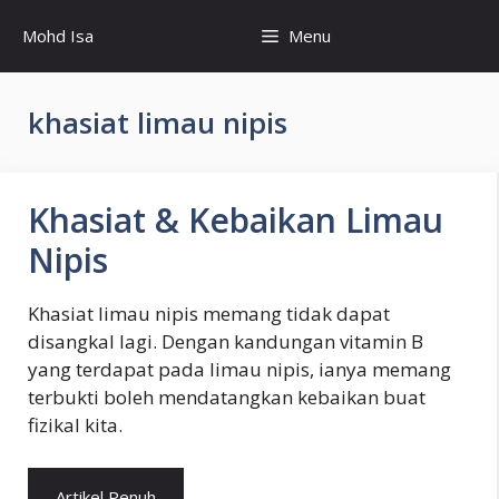
Skip
Mohd Isa
Menu
to
content
khasiat limau nipis
Khasiat & Kebaikan Limau
Nipis
Khasiat limau nipis memang tidak dapat
disangkal lagi. Dengan kandungan vitamin B
yang terdapat pada limau nipis, ianya memang
terbukti boleh mendatangkan kebaikan buat
fizikal kita.
Artikel Penuh