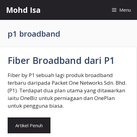
Skip
Mohd Isa
Menu
to
content
p1 broadband
Fiber Broadband dari P1
Fiber by P1 sebuah lagi produk broadband
terbaru daripada Packet One Networks Sdn. Bhd.
(P1). Terdapat dua plan utama yang ditawarkan
iaitu OneBiz untuk perniagaan dan OnePlan
untuk pengguna biasa.
Artikel Penuh