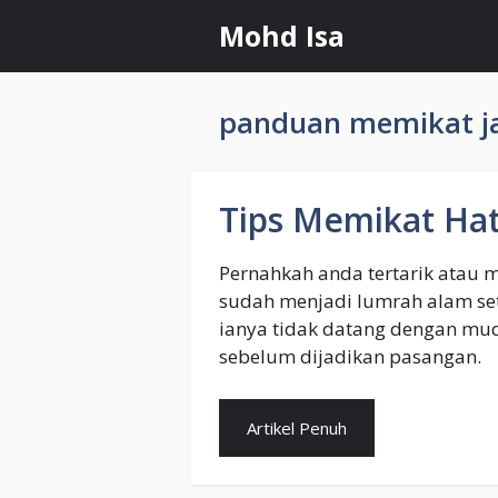
Skip
Mohd Isa
to
content
panduan memikat j
Tips Memikat Hat
Pernahkah anda tertarik atau 
sudah menjadi lumrah alam set
ianya tidak datang dengan mu
sebelum dijadikan pasangan.
Artikel Penuh