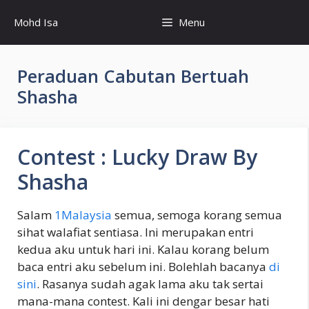
Skip
Mohd Isa
Menu
to
content
Peraduan Cabutan Bertuah
Shasha
Contest : Lucky Draw By
Shasha
Salam
1Malaysia
semua, semoga korang semua
sihat walafiat sentiasa. Ini merupakan entri
kedua aku untuk hari ini. Kalau korang belum
baca entri aku sebelum ini. Bolehlah bacanya
di
sini
. Rasanya sudah agak lama aku tak sertai
mana-mana contest. Kali ini dengar besar hati