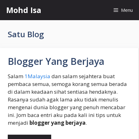
Skip
Mohd Isa
Menu
to
content
Satu Blog
Blogger Yang Berjaya
Salam
1Malaysia
dan salam sejahtera buat
pembaca semua, semoga korang semua berada
di dalam keadaan sihat sentiasa hendaknya.
Rasanya sudah agak lama aku tidak menulis
mengenai dunia blogger yang penuh mencabar
ini. Jom baca entri aku pada kali ini tips untuk
menjadi
blogger yang berjaya
.