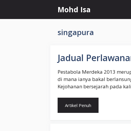
Skip
Mohd Isa
to
content
singapura
Jadual Perlawan
Pestabola Merdeka 2013 merup
di mana ianya bakal berlansun
Kejohanan bersejarah pada kali
Artikel Penuh