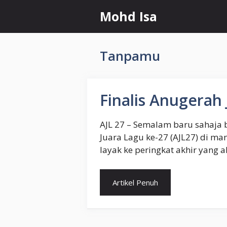
Skip
Mohd Isa
to
content
Tanpamu
Finalis Anugerah 
AJL 27 – Semalam baru sahaja 
Juara Lagu ke-27 (AJL27) di m
layak ke peringkat akhir yang 
Artikel Penuh