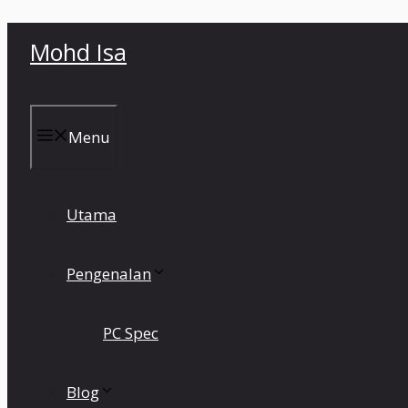
Skip
Mohd Isa
to
content
Menu
Utama
Pengenalan
PC Spec
Blog