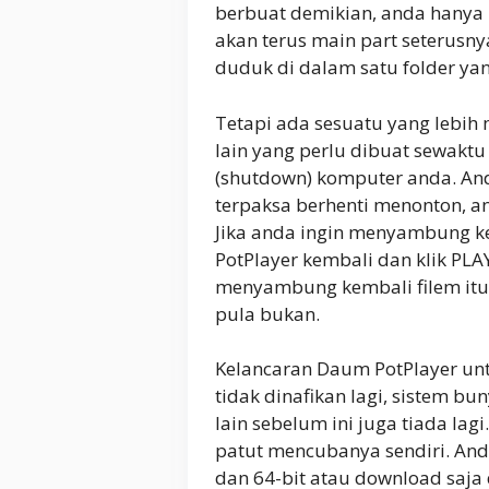
berbuat demikian, anda hanya
akan terus main part seterusny
duduk di dalam satu folder ya
Tetapi ada sesuatu yang lebih 
lain yang perlu dibuat sewak
(shutdown) komputer anda. And
terpaksa berhenti menonton, a
Jika anda ingin menyambung 
PotPlayer kembali dan klik PLA
menyambung kembali filem itu
pula bukan.
Kelancaran Daum PotPlayer u
tidak dinafikan lagi, sistem bu
lain sebelum ini juga tiada lag
patut mencubanya sendiri. An
dan 64-bit atau download saja 