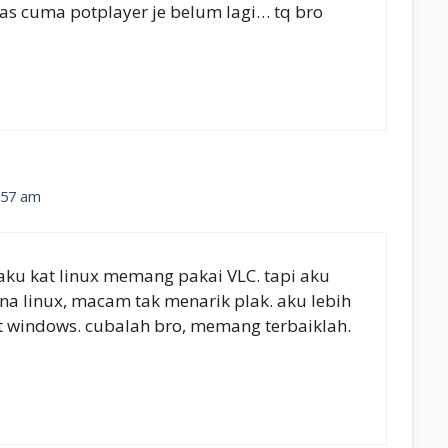
tas cuma potplayer je belum lagi… tq bro
5:57 am
 aku kat linux memang pakai VLC. tapi aku
a linux, macam tak menarik plak. aku lebih
 windows. cubalah bro, memang terbaiklah.