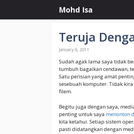
Skip
Mohd Isa
to
content
Teruja Deng
January 6, 2011
Sudah agak lama saya tidak be
tumbuh bagaikan cendawan, t
Satu perisian yang amat penti
sesebuah komputer. Tidak kir
filem.
Begitu juga dengan saya, medi
penting untuk saya
menonton d
kita ketahui. Setiap sistem ope
pasti didatangkan dengan med