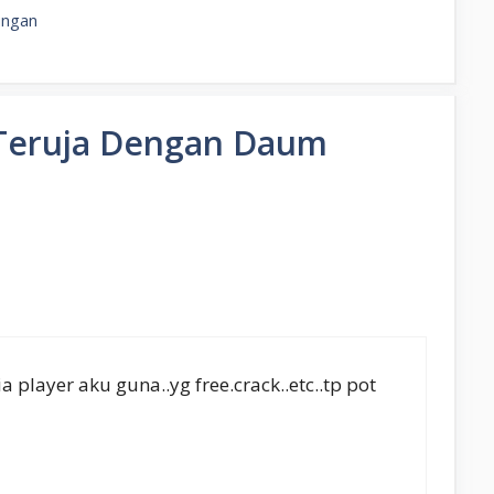
ingan
“Teruja Dengan Daum
player aku guna..yg free.crack..etc..tp pot