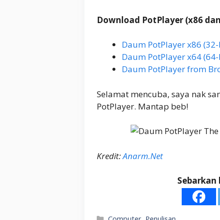
Download PotPlayer (x86 dan
Daum PotPlayer x86 (32-b
Daum PotPlayer x64 (64-b
Daum PotPlayer from Bro
Selamat mencuba, saya nak sa
PotPlayer. Mantap beb!
Kredit:
Anarm.Net
Sebarkan 
Categories
Computer
,
Penulisan