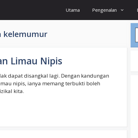
Utama
Pengenalan
S
n kelemumur
an Limau Nipis
dak dapat disangkal lagi. Dengan kandungan
imau nipis, ianya memang terbukti boleh
ikal kita.