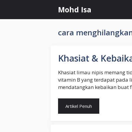
Skip
Mohd Isa
to
content
cara menghilangka
Khasiat & Kebaik
Khasiat limau nipis memang ti
vitamin B yang terdapat pada l
mendatangkan kebaikan buat fiz
Artikel Penuh