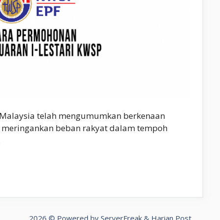
i Malaysia telah mengumumkan berkenaan
gi meringankan beban rakyat dalam tempoh
…
2026 © Powered by
ServerFreak
&
Harian Post