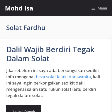
Skip
Mohd Isa
Menu
to
content
Solat Fardhu
Dalil Wajib Berdiri Tegak
Dalam Solat
Jika sebelum ini saya ada berkongsikan sedikit
info mengenai
beza solat lelaki dan wanita
, kali
ini saya ingin berkongsikan sedikit dalil
mengenai salah satu rukun solat iaitu berdiri
tegak dalam solat.
Artikel Penuh