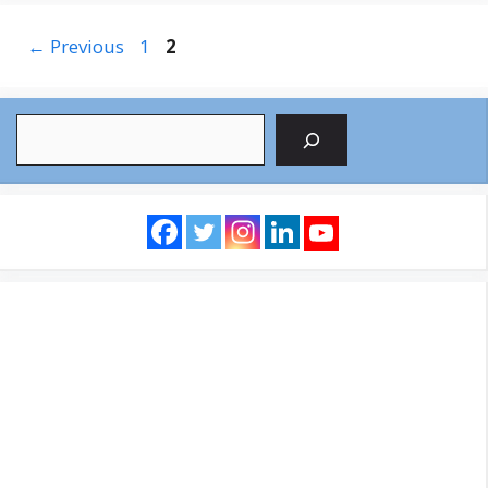
Page
Page
←
Previous
1
2
Search