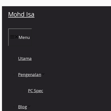
Skip
Mohd Isa
to
content
Menu
Utama
Pengenalan
PC Spec
Blog