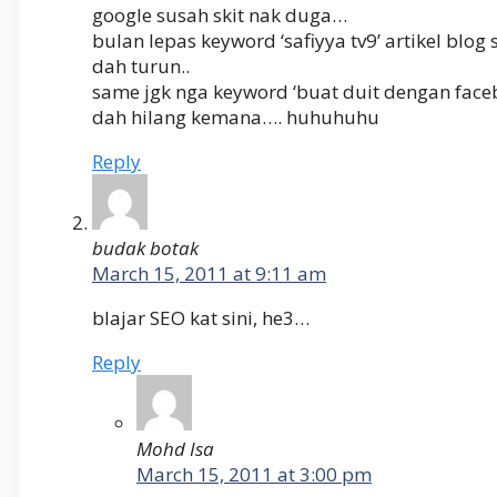
google susah skit nak duga…
bulan lepas keyword ‘safiyya tv9’ artikel blog 
dah turun..
same jgk nga keyword ‘buat duit dengan faceb
dah hilang kemana…. huhuhuhu
Reply
budak botak
March 15, 2011 at 9:11 am
blajar SEO kat sini, he3…
Reply
Mohd Isa
March 15, 2011 at 3:00 pm