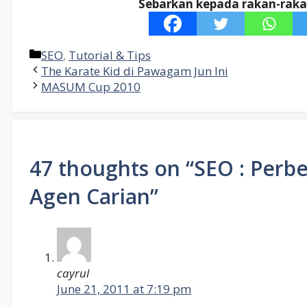
Sebarkan kepada rakan-raka
Categories
SEO
,
Tutorial & Tips
The Karate Kid di Pawagam Jun Ini
MASUM Cup 2010
47 thoughts on “SEO : Perb
Agen Carian”
cayrul
June 21, 2011 at 7:19 pm