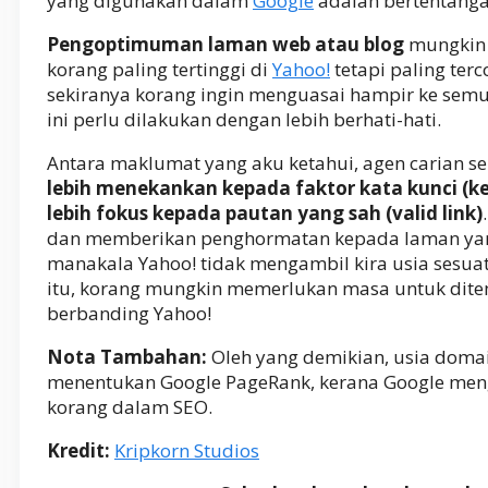
yang digunakan dalam
Google
adalah bertentanga
Pengoptimuman laman web atau blog
mungkin 
korang paling tertinggi di
Yahoo!
tetapi paling terco
sekiranya korang ingin menguasai hampir ke semu
ini perlu dilakukan dengan lebih berhati-hati.
Antara maklumat yang aku ketahui, agen carian se
lebih menekankan kepada faktor kata kunci (k
lebih fokus kepada pautan yang sah (valid link)
dan memberikan penghormatan kepada laman yan
manakala Yahoo! tidak mengambil kira usia sesua
itu, korang mungkin memerlukan masa untuk dite
berbanding Yahoo!
Nota Tambahan:
Oleh yang demikian, usia doma
menentukan Google PageRank, kerana Google men
korang dalam SEO.
Kredit:
Kripkorn Studios