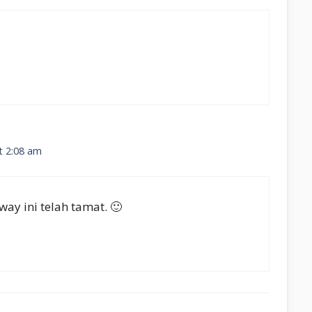
t 2:08 am
way ini telah tamat. 🙂