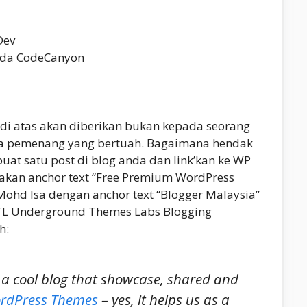
Dev
pada CodeCanyon
di atas akan diberikan bukan kepada seorang
a pemenang yang bertuah. Bagaimana hendak
at satu post di blog anda dan link’kan ke WP
kan anchor text “Free Premium WordPress
 Mohd Isa dengan anchor text “Blogger Malaysia”
WPTL Underground Themes Labs Blogging
h:
a cool blog that showcase, shared and
rdPress Themes
– yes, it helps us as a