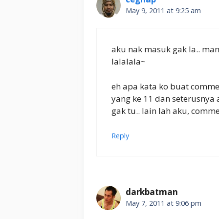
May 9, 2011 at 9:25 am
aku nak masuk gak la.. man
lalalala~
eh apa kata ko buat commen
yang ke 11 dan seterusnya
gak tu.. lain lah aku, com
Reply
darkbatman
May 7, 2011 at 9:06 pm