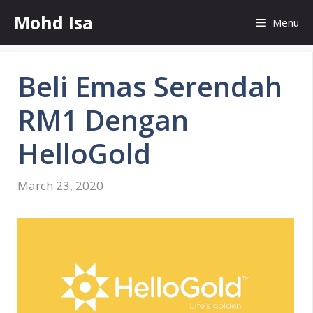
Skip
Mohd Isa
Menu
to
content
Beli Emas Serendah
RM1 Dengan
HelloGold
March 23, 2020