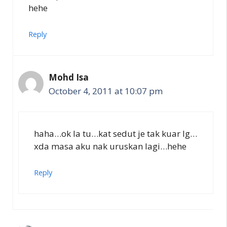
hehe
Reply
Mohd Isa
October 4, 2011 at 10:07 pm
haha…ok la tu…kat sedut je tak kuar lg…
xda masa aku nak uruskan lagi…hehe
Reply