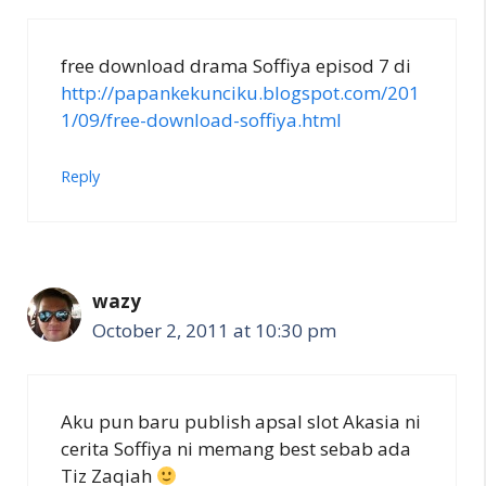
free download drama Soffiya episod 7 di
http://papankekunciku.blogspot.com/201
1/09/free-download-soffiya.html
Reply
wazy
October 2, 2011 at 10:30 pm
Aku pun baru publish apsal slot Akasia ni
cerita Soffiya ni memang best sebab ada
Tiz Zaqiah