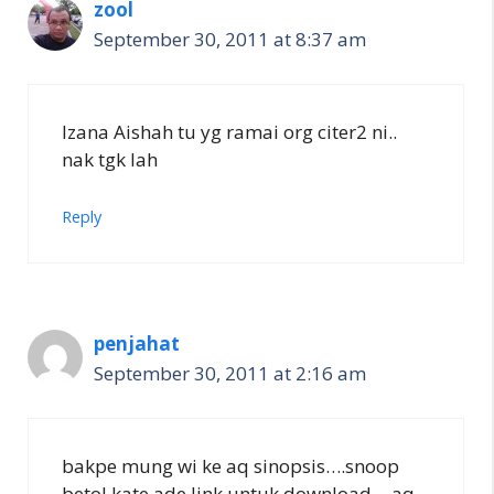
zool
September 30, 2011 at 8:37 am
Izana Aishah tu yg ramai org citer2 ni..
nak tgk lah
Reply
penjahat
September 30, 2011 at 2:16 am
bakpe mung wi ke aq sinopsis….snoop
betol kate ade link untuk download… aq