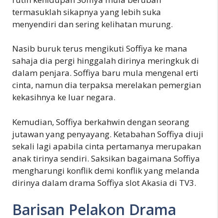
termasuklah sikapnya yang lebih suka
menyendiri dan sering kelihatan murung.
Nasib buruk terus mengikuti Soffiya ke mana
sahaja dia pergi hinggalah dirinya meringkuk di
dalam penjara. Soffiya baru mula mengenal erti
cinta, namun dia terpaksa merelakan pemergian
kekasihnya ke luar negara.
Kemudian, Soffiya berkahwin dengan seorang
jutawan yang penyayang. Ketabahan Soffiya diuji
sekali lagi apabila cinta pertamanya merupakan
anak tirinya sendiri. Saksikan bagaimana Soffiya
mengharungi konflik demi konflik yang melanda
dirinya dalam drama Soffiya slot Akasia di TV3.
Barisan Pelakon Drama