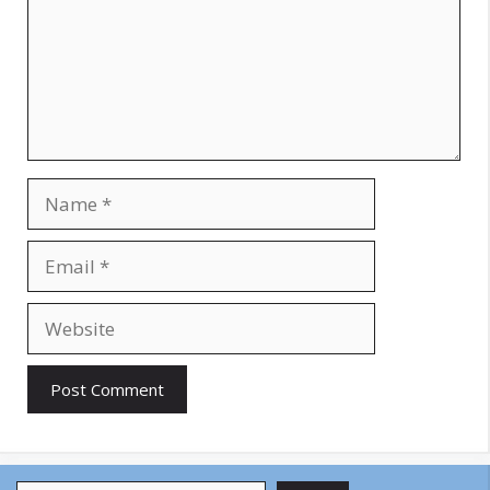
Name
Email
Website