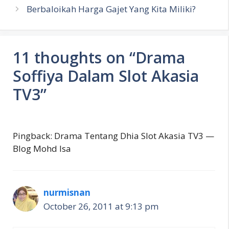
Berbaloikah Harga Gajet Yang Kita Miliki?
11 thoughts on “Drama
Soffiya Dalam Slot Akasia
TV3”
Pingback: Drama Tentang Dhia Slot Akasia TV3 —
Blog Mohd Isa
nurmisnan
October 26, 2011 at 9:13 pm