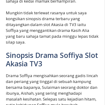
sahaja di kedai mamak berhampiran.
Mungkin tidak terlewat rasanya untuk saya
kongsikan sinopsis drama terbaru yang
ditayangkan dalam slot Akasia di TV3 iaitu
Soffiya yang menggantikan drama Kasih Alia
yang baru sahaja tamat pada minggu lepas tidak
silap saya.
Sinopsis Drama Soffiya Slot
Akasia TV3
Drama Soffiya mengisahkan seorang gadis lincah
dan periang yang tinggal di sebuah kampung
bersama bapanya, Sulaiman seorang doktor dan
ibunya, Aishah, yang sering menghadapi
masalah kesihatan. Selepas satu kejadian hitam,
rutin kehidupan Soffiya mula berubah