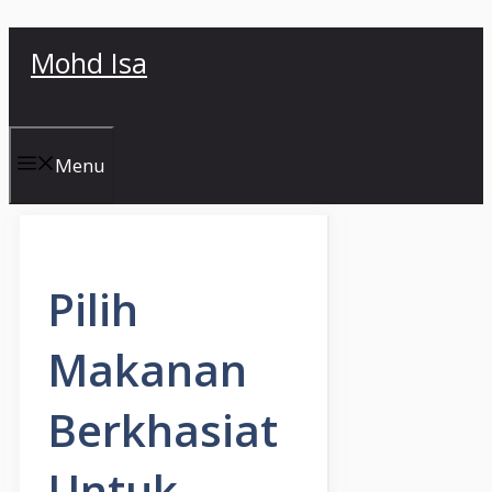
Skip
Mohd Isa
to
content
Menu
Pilih
Makanan
Berkhasiat
Untuk