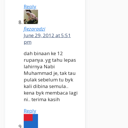
Reply
fiezaradzi
June 29, 2012 at 5:51
pm
dah binaan ke 12
rupanya. yg tahu lepas
lahirnya Nabi
Muhammad je, tak tau
pulak sebelum tu byk
kali dibina semula..
kena byk membaca lagi
ni.. terima kasih
Reply