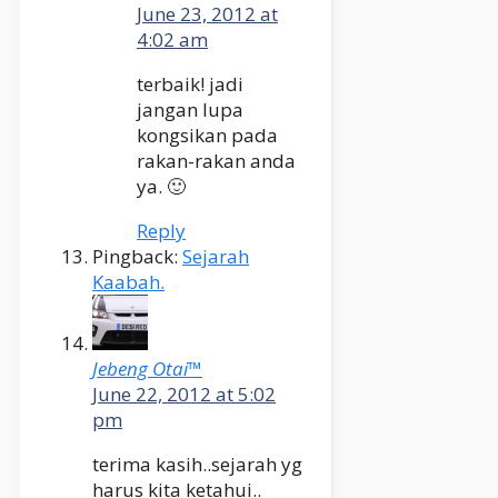
June 23, 2012 at
4:02 am
terbaik! jadi
jangan lupa
kongsikan pada
rakan-rakan anda
ya. 🙂
Reply
Pingback:
Sejarah
Kaabah.
Jebeng Otai™
June 22, 2012 at 5:02
pm
terima kasih..sejarah yg
harus kita ketahui..