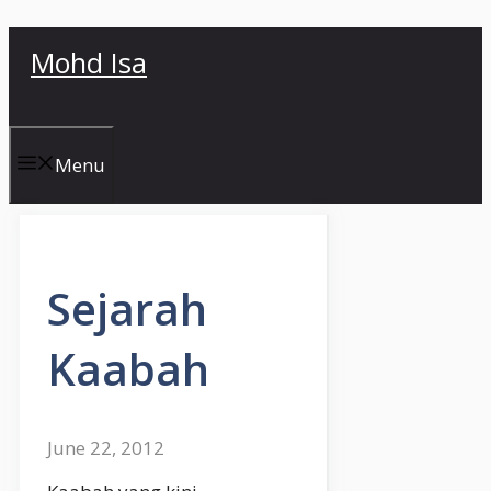
Skip
Mohd Isa
to
content
Menu
Sejarah
Kaabah
June 22, 2012