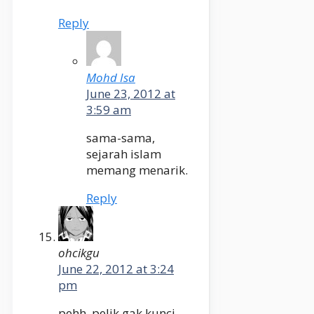
Reply
Mohd Isa
June 23, 2012 at
3:59 am
sama-sama,
sejarah islam
memang menarik.
Reply
ohcikgu
June 22, 2012 at 3:24
pm
pehh..pelik gak kunci