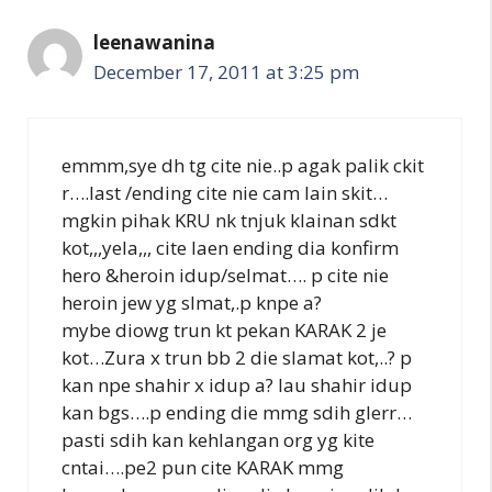
leenawanina
December 17, 2011 at 3:25 pm
emmm,sye dh tg cite nie..p agak palik ckit
r….last /ending cite nie cam lain skit…
mgkin pihak KRU nk tnjuk klainan sdkt
kot,,,yela,,, cite laen ending dia konfirm
hero &heroin idup/selmat…. p cite nie
heroin jew yg slmat,.p knpe a?
mybe diowg trun kt pekan KARAK 2 je
kot…Zura x trun bb 2 die slamat kot,..? p
kan npe shahir x idup a? lau shahir idup
kan bgs….p ending die mmg sdih glerr…
pasti sdih kan kehlangan org yg kite
cntai….pe2 pun cite KARAK mmg