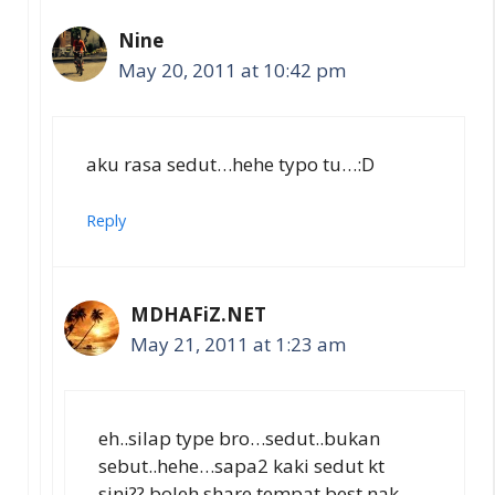
Nine
May 20, 2011 at 10:42 pm
aku rasa sedut…hehe typo tu…:D
Reply
MDHAFiZ.NET
May 21, 2011 at 1:23 am
eh..silap type bro…sedut..bukan
sebut..hehe…sapa2 kaki sedut kt
sini?? boleh share tempat best nak