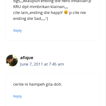
bgs,,,wlaupun ending die hero innalilah p
KRU dpt mmbrikan klainan,,,,
cite lain,,ending die happY
p cite nie
ending die Sad,,,,:'(
Reply
afique
June 7, 2011 at 7:45 am
cerite ni hampeh gila doh.
Reply