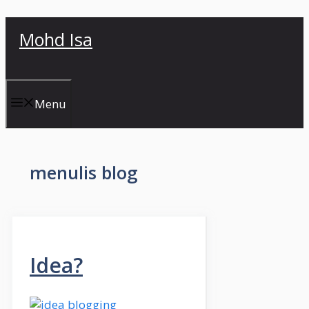
Skip
Mohd Isa
to
content
Menu
menulis blog
Idea?