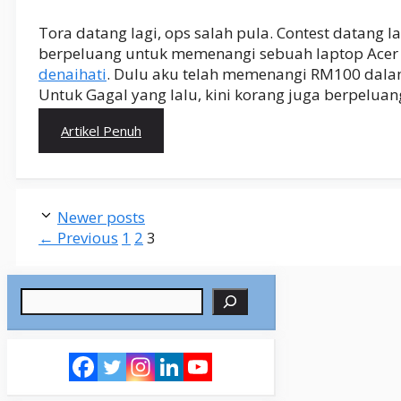
Tora datang lagi, ops salah pula. Contest datang lag
berpeluang untuk memenangi sebuah laptop Acer 
denaihati
. Dulu aku telah memenangi RM100 dala
Untuk Gagal yang lalu, kini korang juga berpeluan
Artikel Penuh
Newer posts
Page
Page
Page
←
Previous
1
2
3
Search