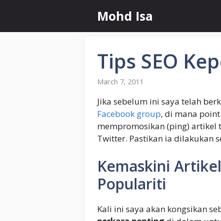
Skip
Mohd Isa
to
content
Tips SEO Kep
March 7, 2011
Jika sebelum ini saya telah be
Facebook group
, di mana poin
mempromosikan (ping) artikel t
Twitter. Pastikan ia dilakukan 
Kemaskini Artik
Populariti
Kali ini saya akan kongsikan s