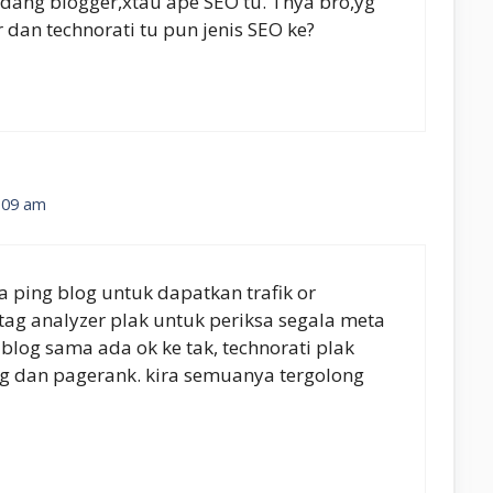
dang blogger,xtau ape SEO tu. Tnya bro,yg
r dan technorati tu pun jenis SEO ke?
:09 am
 ping blog untuk dapatkan trafik or
tag analyzer plak untuk periksa segala meta
blog sama ada ok ke tak, technorati plak
g dan pagerank. kira semuanya tergolong