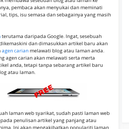
uk membawa sesebuah blog atau laman ke
 amnya, pembaca akan menyukai dan meminati
orial, tips, isu semasa dan sebagainya yang masih
n
terutama daripada Google. Ingat, sesebuah
 dikemaskini dan dimasukkan artikel baru akan
n
agen carian
melawati blog atau laman anda.
ang agen carian akan melawati serta merta
kel anda, tetapi tanpa sebarang artikel baru
log atau laman.
h laman web syarikat, sudah pasti laman web
pada penulisan artikel yang panjang atau
ima. Ini akan mengakibatkan populariti laman