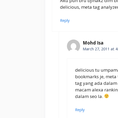
Aku pun bru bjinak2 dlm bi
delicious, meta tag analyze
Reply
Mohd Isa
March 27, 2011 at 4
delicious tu umpama
bookmarks je, meta 
tag yang ada dalam 
macam alexa rankin
dalam seo la.
Reply