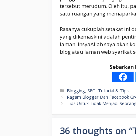
tersebut merudum. Oleh itu, 
satu ruangan yang memaparkan b
Rasanya cukuplah setakat ini d
yang dikemaskini adalah penti
laman. InsyaAllah saya akan 
blog atau laman web syarikat s
Sebarkan 
Categories
Blogging
,
SEO
,
Tutorial & Tips
Ragam Blogger Dan Facebook Gr
Tips Untuk Tidak Menjadi Seoran
36 thoughts on “