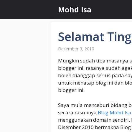
Skip
Mohd Isa
to
content
Selamat Ting
December 3, 2010
Mungkin sudah tiba masanya u
blogger ini, rasanya sudah aga
boleh dianggap serius pada sa
untuk menatap blog ini dan bl
blogger ini.
Saya mula menceburi bidang blo
secara rasminya
Blog Mohd Isa
menggunakan domain sendiri. Kal
Disember 2010 bermakna Blog M