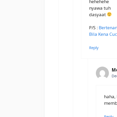
hehehehe
nyawa tuh
dasyaat
P/S :
Bertenang
Bila Kena Cuc
Reply
Mo
De
haha, 
memb
Reply