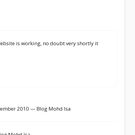
bsite is working, no doubt very shortly it
ecember 2010 — Blog Mohd Isa
log Mohd Isa