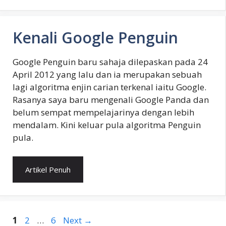
Kenali Google Penguin
Google Penguin baru sahaja dilepaskan pada 24
April 2012 yang lalu dan ia merupakan sebuah
lagi algoritma enjin carian terkenal iaitu Google.
Rasanya saya baru mengenali Google Panda dan
belum sempat mempelajarinya dengan lebih
mendalam. Kini keluar pula algoritma Penguin
pula.
Artikel Penuh
Page
Page
Page
1
2
…
6
Next
→