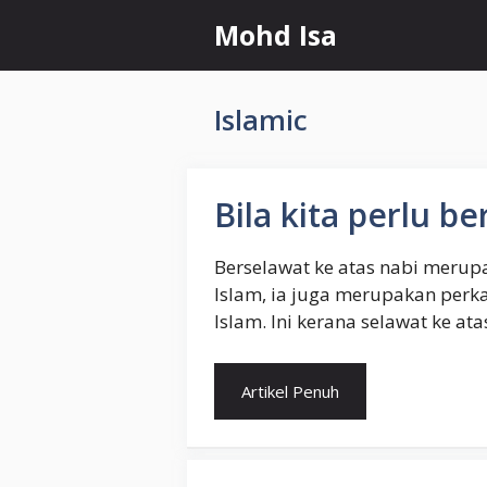
Skip
Mohd Isa
to
content
Islamic
Bila kita perlu b
Berselawat ke atas nabi meru
Islam, ia juga merupakan perka
Islam. Ini kerana selawat ke at
Artikel Penuh